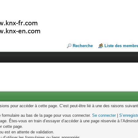
Recherche
Liste des membr
ons pour accéder à cette page. C’est peut-être lié à une des raisons suivant
le formulaire au bas de la page pour vous connecter.
Se connecter
|
S’enregist
age. Êtes-vous en train d’essayer d’accéder à une page réservée à l’Administr
er cette page.
u est en attente de validation.
d’utiliser les formulaires ou liens appropriés.