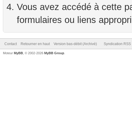
Vous avez accédé à cette pag
formulaires ou liens appropr
Contact
Retourner en haut
Version bas-débit (Archivé)
Syndication RSS
Moteur
MyBB
, © 2002-2026
MyBB Group
.