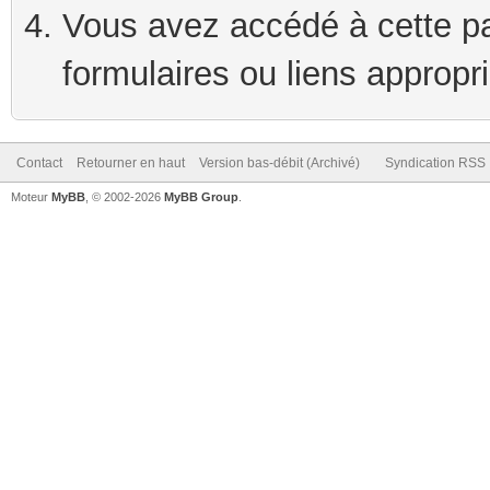
Vous avez accédé à cette pag
formulaires ou liens appropr
Contact
Retourner en haut
Version bas-débit (Archivé)
Syndication RSS
Moteur
MyBB
, © 2002-2026
MyBB Group
.