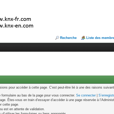
Recherche
Liste des membr
ons pour accéder à cette page. C’est peut-être lié à une des raisons suivant
le formulaire au bas de la page pour vous connecter.
Se connecter
|
S’enregist
age. Êtes-vous en train d’essayer d’accéder à une page réservée à l’Administr
er cette page.
u est en attente de validation.
d’utiliser les formulaires ou liens appropriés.