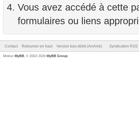
Vous avez accédé à cette pag
formulaires ou liens appropr
Contact
Retourner en haut
Version bas-débit (Archivé)
Syndication RSS
Moteur
MyBB
, © 2002-2026
MyBB Group
.