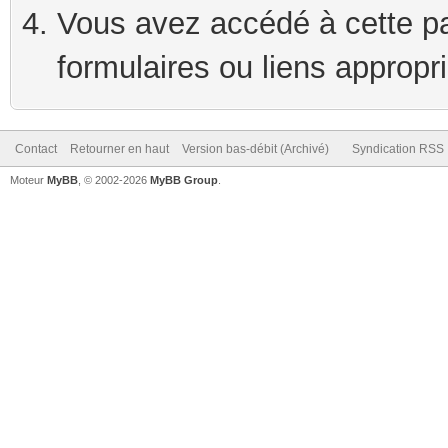
Vous avez accédé à cette pag
formulaires ou liens appropr
Contact
Retourner en haut
Version bas-débit (Archivé)
Syndication RSS
Moteur
MyBB
, © 2002-2026
MyBB Group
.