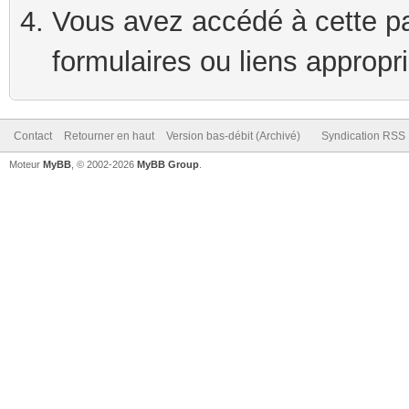
Vous avez accédé à cette pag
formulaires ou liens appropr
Contact
Retourner en haut
Version bas-débit (Archivé)
Syndication RSS
Moteur
MyBB
, © 2002-2026
MyBB Group
.