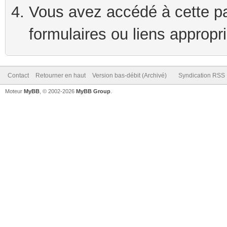
Vous avez accédé à cette pag
formulaires ou liens appropr
Contact
Retourner en haut
Version bas-débit (Archivé)
Syndication RSS
Moteur
MyBB
, © 2002-2026
MyBB Group
.