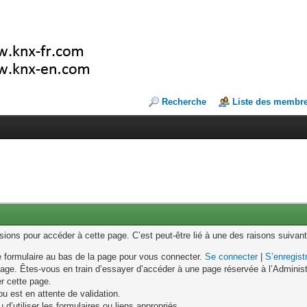
Recherche
Liste des membr
ons pour accéder à cette page. C’est peut-être lié à une des raisons suivant
le formulaire au bas de la page pour vous connecter.
Se connecter
|
S’enregist
age. Êtes-vous en train d’essayer d’accéder à une page réservée à l’Administr
er cette page.
u est en attente de validation.
d’utiliser les formulaires ou liens appropriés.