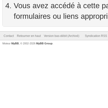
Vous avez accédé à cette pag
formulaires ou liens appropr
Contact
Retourner en haut
Version bas-débit (Archivé)
Syndication RSS
Moteur
MyBB
, © 2002-2026
MyBB Group
.