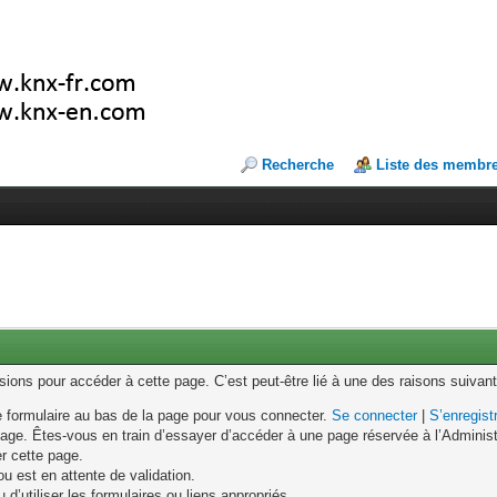
Recherche
Liste des membr
ons pour accéder à cette page. C’est peut-être lié à une des raisons suivant
le formulaire au bas de la page pour vous connecter.
Se connecter
|
S’enregist
age. Êtes-vous en train d’essayer d’accéder à une page réservée à l’Administr
er cette page.
u est en attente de validation.
d’utiliser les formulaires ou liens appropriés.