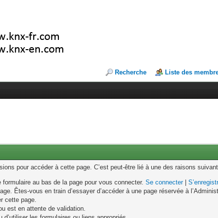
Recherche
Liste des membr
ons pour accéder à cette page. C’est peut-être lié à une des raisons suivant
le formulaire au bas de la page pour vous connecter.
Se connecter
|
S’enregist
age. Êtes-vous en train d’essayer d’accéder à une page réservée à l’Administr
er cette page.
u est en attente de validation.
d’utiliser les formulaires ou liens appropriés.