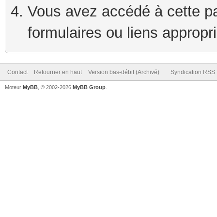
Vous avez accédé à cette pag
formulaires ou liens appropr
Contact
Retourner en haut
Version bas-débit (Archivé)
Syndication RSS
Moteur
MyBB
, © 2002-2026
MyBB Group
.