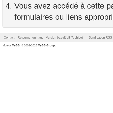
Vous avez accédé à cette pag
formulaires ou liens appropr
Contact
Retourner en haut
Version bas-débit (Archivé)
Syndication RSS
Moteur
MyBB
, © 2002-2026
MyBB Group
.