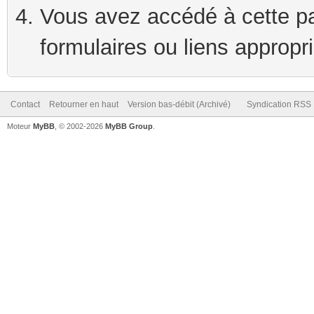
Vous avez accédé à cette pag
formulaires ou liens appropr
Contact
Retourner en haut
Version bas-débit (Archivé)
Syndication RSS
Moteur
MyBB
, © 2002-2026
MyBB Group
.