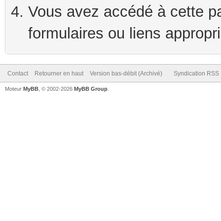
Vous avez accédé à cette pag
formulaires ou liens appropr
Contact
Retourner en haut
Version bas-débit (Archivé)
Syndication RSS
Moteur
MyBB
, © 2002-2026
MyBB Group
.