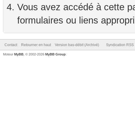
Vous avez accédé à cette pag
formulaires ou liens appropr
Contact
Retourner en haut
Version bas-débit (Archivé)
Syndication RSS
Moteur
MyBB
, © 2002-2026
MyBB Group
.