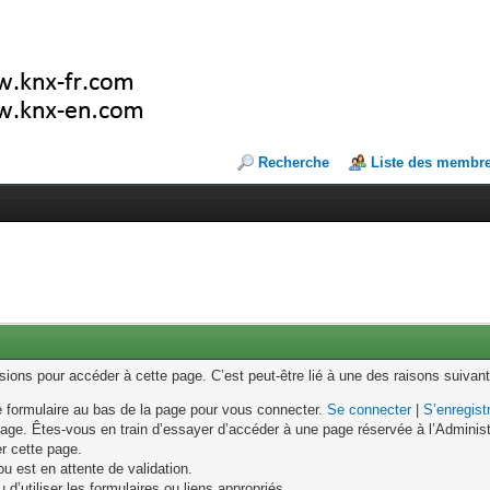
Recherche
Liste des membr
ons pour accéder à cette page. C’est peut-être lié à une des raisons suivant
le formulaire au bas de la page pour vous connecter.
Se connecter
|
S’enregist
age. Êtes-vous en train d’essayer d’accéder à une page réservée à l’Administr
er cette page.
u est en attente de validation.
d’utiliser les formulaires ou liens appropriés.