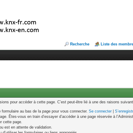
Recherche
Liste des membr
ons pour accéder à cette page. C’est peut-être lié à une des raisons suivant
le formulaire au bas de la page pour vous connecter.
Se connecter
|
S’enregist
age. Êtes-vous en train d’essayer d’accéder à une page réservée à l’Administr
er cette page.
u est en attente de validation.
d’utiliser les formulaires ou liens appropriés.