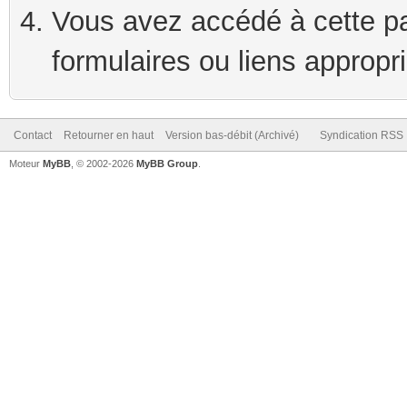
Vous avez accédé à cette pag
formulaires ou liens appropr
Contact
Retourner en haut
Version bas-débit (Archivé)
Syndication RSS
Moteur
MyBB
, © 2002-2026
MyBB Group
.