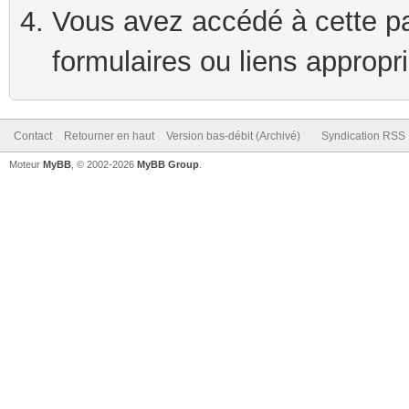
Vous avez accédé à cette pag
formulaires ou liens appropr
Contact
Retourner en haut
Version bas-débit (Archivé)
Syndication RSS
Moteur
MyBB
, © 2002-2026
MyBB Group
.