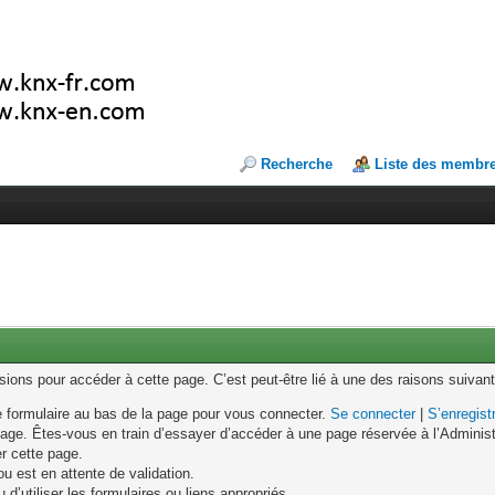
Recherche
Liste des membr
ons pour accéder à cette page. C’est peut-être lié à une des raisons suivant
le formulaire au bas de la page pour vous connecter.
Se connecter
|
S’enregist
age. Êtes-vous en train d’essayer d’accéder à une page réservée à l’Administr
er cette page.
u est en attente de validation.
d’utiliser les formulaires ou liens appropriés.