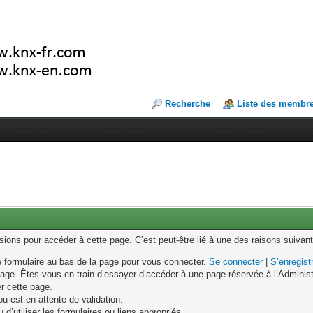
Recherche
Liste des membr
ons pour accéder à cette page. C’est peut-être lié à une des raisons suivant
le formulaire au bas de la page pour vous connecter.
Se connecter
|
S’enregist
age. Êtes-vous en train d’essayer d’accéder à une page réservée à l’Administr
er cette page.
u est en attente de validation.
d’utiliser les formulaires ou liens appropriés.