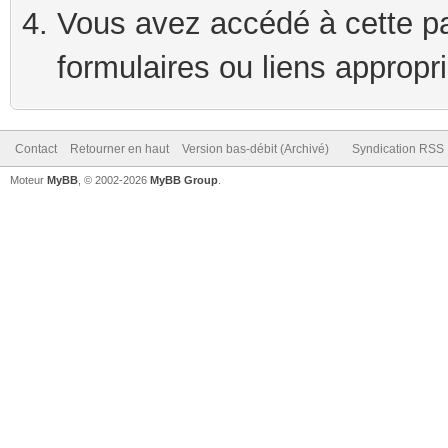
Vous avez accédé à cette pag
formulaires ou liens appropr
Contact
Retourner en haut
Version bas-débit (Archivé)
Syndication RSS
Moteur
MyBB
, © 2002-2026
MyBB Group
.