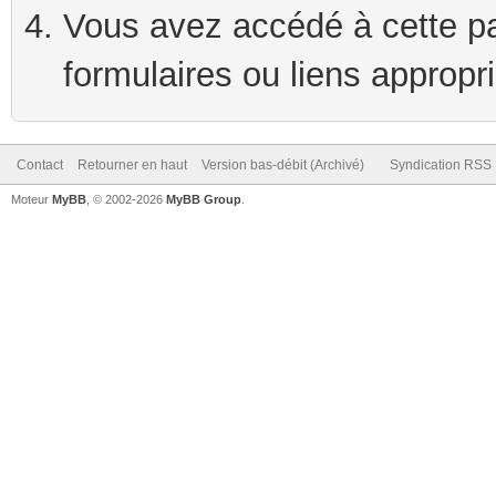
Vous avez accédé à cette pag
formulaires ou liens appropr
Contact
Retourner en haut
Version bas-débit (Archivé)
Syndication RSS
Moteur
MyBB
, © 2002-2026
MyBB Group
.