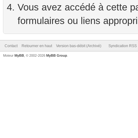
Vous avez accédé à cette pag
formulaires ou liens appropr
Contact
Retourner en haut
Version bas-débit (Archivé)
Syndication RSS
Moteur
MyBB
, © 2002-2026
MyBB Group
.