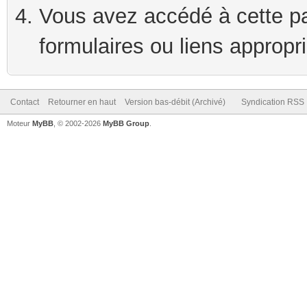
Vous avez accédé à cette pag
formulaires ou liens appropr
Contact
Retourner en haut
Version bas-débit (Archivé)
Syndication RSS
Moteur
MyBB
, © 2002-2026
MyBB Group
.