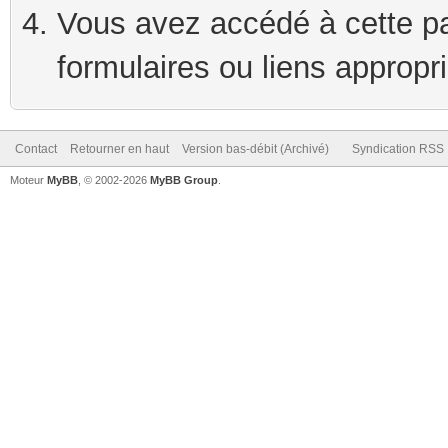
Vous avez accédé à cette pag
formulaires ou liens appropr
Contact
Retourner en haut
Version bas-débit (Archivé)
Syndication RSS
Moteur
MyBB
, © 2002-2026
MyBB Group
.