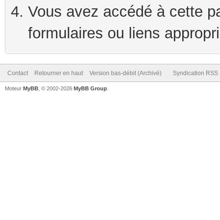
Vous avez accédé à cette pag
formulaires ou liens appropr
Contact
Retourner en haut
Version bas-débit (Archivé)
Syndication RSS
Moteur
MyBB
, © 2002-2026
MyBB Group
.