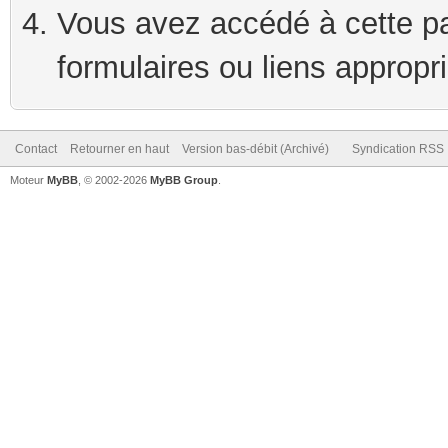
Vous avez accédé à cette pag
formulaires ou liens appropr
Contact
Retourner en haut
Version bas-débit (Archivé)
Syndication RSS
Moteur
MyBB
, © 2002-2026
MyBB Group
.