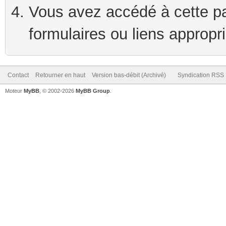
Vous avez accédé à cette pag
formulaires ou liens appropr
Contact
Retourner en haut
Version bas-débit (Archivé)
Syndication RSS
Moteur
MyBB
, © 2002-2026
MyBB Group
.