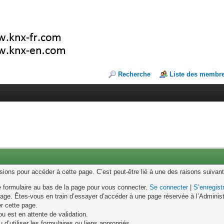
Recherche
Liste des membr
ons pour accéder à cette page. C’est peut-être lié à une des raisons suivant
le formulaire au bas de la page pour vous connecter.
Se connecter
|
S’enregist
age. Êtes-vous en train d’essayer d’accéder à une page réservée à l’Administr
er cette page.
u est en attente de validation.
d’utiliser les formulaires ou liens appropriés.