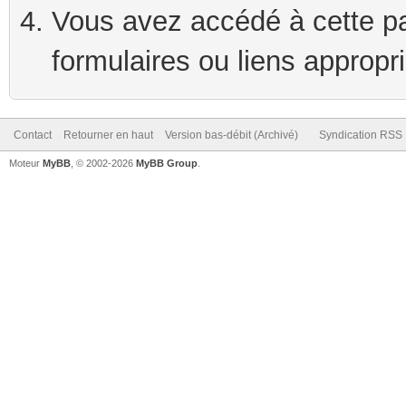
Vous avez accédé à cette pag
formulaires ou liens appropr
Contact
Retourner en haut
Version bas-débit (Archivé)
Syndication RSS
Moteur
MyBB
, © 2002-2026
MyBB Group
.