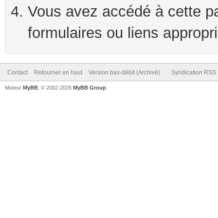
Vous avez accédé à cette pag
formulaires ou liens appropr
Contact
Retourner en haut
Version bas-débit (Archivé)
Syndication RSS
Moteur
MyBB
, © 2002-2026
MyBB Group
.