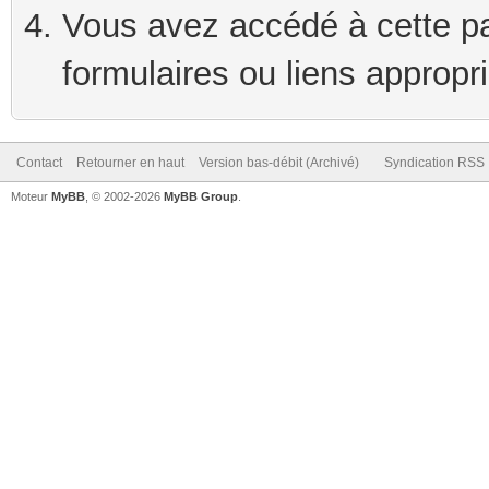
Vous avez accédé à cette pag
formulaires ou liens appropr
Contact
Retourner en haut
Version bas-débit (Archivé)
Syndication RSS
Moteur
MyBB
, © 2002-2026
MyBB Group
.