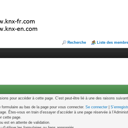
Recherche
Liste des membr
ons pour accéder à cette page. C’est peut-être lié à une des raisons suivant
le formulaire au bas de la page pour vous connecter.
Se connecter
|
S’enregist
age. Êtes-vous en train d’essayer d’accéder à une page réservée à l’Administr
er cette page.
u est en attente de validation.
d’utiliser les formulaires ou liens appropriés.