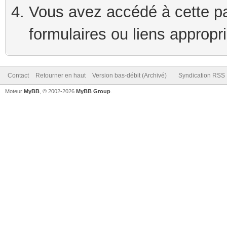
Vous avez accédé à cette pag
formulaires ou liens appropr
Contact
Retourner en haut
Version bas-débit (Archivé)
Syndication RSS
Moteur
MyBB
, © 2002-2026
MyBB Group
.