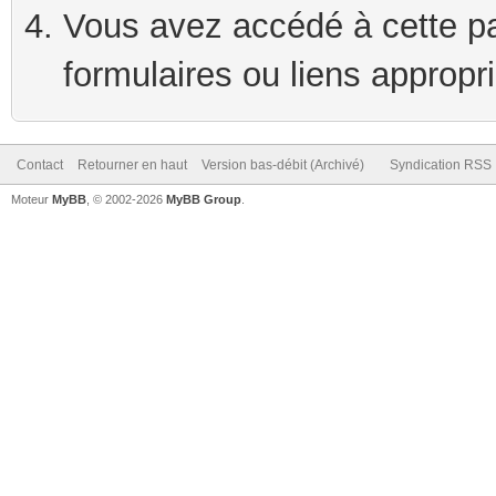
Vous avez accédé à cette pag
formulaires ou liens appropr
Contact
Retourner en haut
Version bas-débit (Archivé)
Syndication RSS
Moteur
MyBB
, © 2002-2026
MyBB Group
.