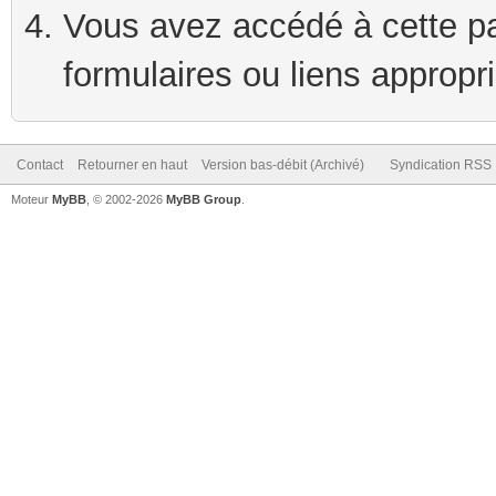
Vous avez accédé à cette pag
formulaires ou liens appropr
Contact
Retourner en haut
Version bas-débit (Archivé)
Syndication RSS
Moteur
MyBB
, © 2002-2026
MyBB Group
.