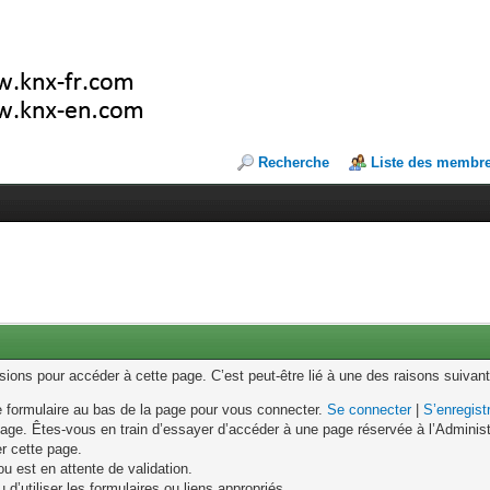
Recherche
Liste des membr
ons pour accéder à cette page. C’est peut-être lié à une des raisons suivant
le formulaire au bas de la page pour vous connecter.
Se connecter
|
S’enregist
age. Êtes-vous en train d’essayer d’accéder à une page réservée à l’Administr
er cette page.
u est en attente de validation.
d’utiliser les formulaires ou liens appropriés.