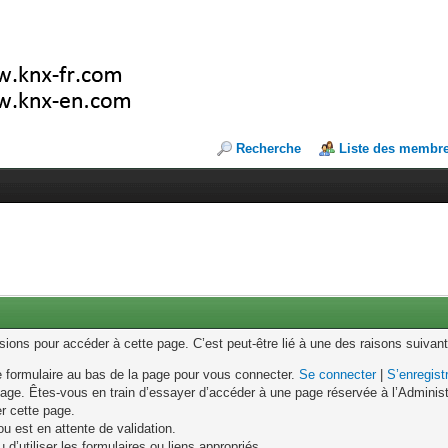
Recherche
Liste des membr
ons pour accéder à cette page. C’est peut-être lié à une des raisons suivant
le formulaire au bas de la page pour vous connecter.
Se connecter
|
S’enregist
age. Êtes-vous en train d’essayer d’accéder à une page réservée à l’Administr
er cette page.
u est en attente de validation.
d’utiliser les formulaires ou liens appropriés.