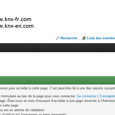
Recherche
Liste des membr
ons pour accéder à cette page. C’est peut-être lié à une des raisons suivant
le formulaire au bas de la page pour vous connecter.
Se connecter
|
S’enregist
age. Êtes-vous en train d’essayer d’accéder à une page réservée à l’Administr
er cette page.
u est en attente de validation.
d’utiliser les formulaires ou liens appropriés.