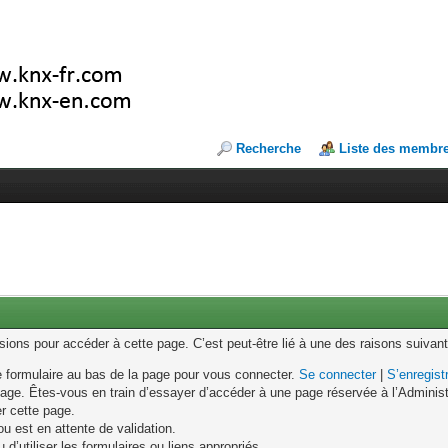
Recherche
Liste des membr
ons pour accéder à cette page. C’est peut-être lié à une des raisons suivant
le formulaire au bas de la page pour vous connecter.
Se connecter
|
S’enregist
age. Êtes-vous en train d’essayer d’accéder à une page réservée à l’Administr
er cette page.
u est en attente de validation.
d’utiliser les formulaires ou liens appropriés.