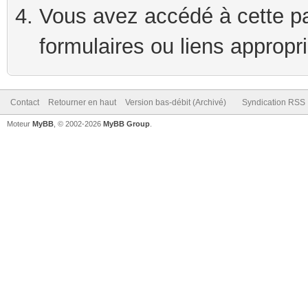
Vous avez accédé à cette pag
formulaires ou liens appropr
Contact
Retourner en haut
Version bas-débit (Archivé)
Syndication RSS
Moteur
MyBB
, © 2002-2026
MyBB Group
.