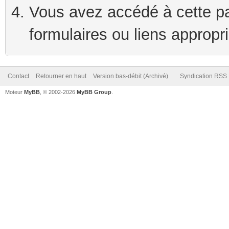
Vous avez accédé à cette pag
formulaires ou liens appropr
Contact
Retourner en haut
Version bas-débit (Archivé)
Syndication RSS
Moteur
MyBB
, © 2002-2026
MyBB Group
.