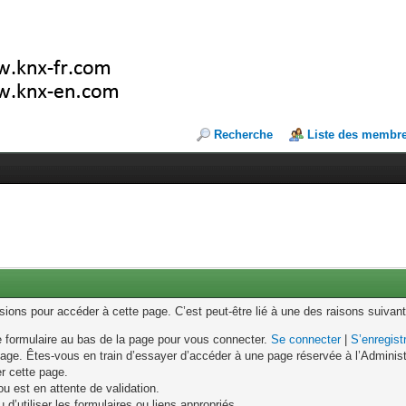
Recherche
Liste des membr
ons pour accéder à cette page. C’est peut-être lié à une des raisons suivant
le formulaire au bas de la page pour vous connecter.
Se connecter
|
S’enregist
age. Êtes-vous en train d’essayer d’accéder à une page réservée à l’Administr
er cette page.
u est en attente de validation.
d’utiliser les formulaires ou liens appropriés.