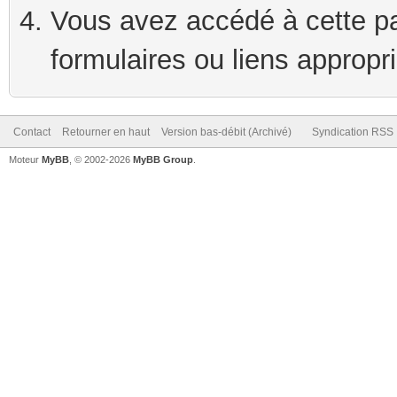
Vous avez accédé à cette pag
formulaires ou liens appropr
Contact
Retourner en haut
Version bas-débit (Archivé)
Syndication RSS
Moteur
MyBB
, © 2002-2026
MyBB Group
.