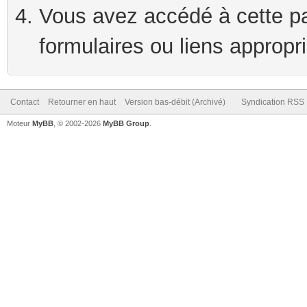
Vous avez accédé à cette pag
formulaires ou liens appropr
Contact
Retourner en haut
Version bas-débit (Archivé)
Syndication RSS
Moteur
MyBB
, © 2002-2026
MyBB Group
.