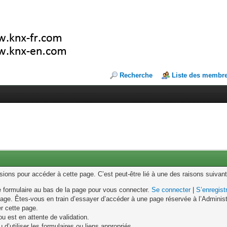
Recherche
Liste des membr
ons pour accéder à cette page. C’est peut-être lié à une des raisons suivant
le formulaire au bas de la page pour vous connecter.
Se connecter
|
S’enregist
age. Êtes-vous en train d’essayer d’accéder à une page réservée à l’Administr
er cette page.
u est en attente de validation.
d’utiliser les formulaires ou liens appropriés.