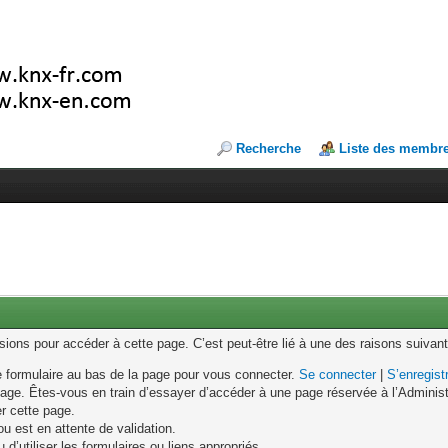
Recherche
Liste des membr
ons pour accéder à cette page. C’est peut-être lié à une des raisons suivant
le formulaire au bas de la page pour vous connecter.
Se connecter
|
S’enregist
age. Êtes-vous en train d’essayer d’accéder à une page réservée à l’Administr
er cette page.
u est en attente de validation.
d’utiliser les formulaires ou liens appropriés.